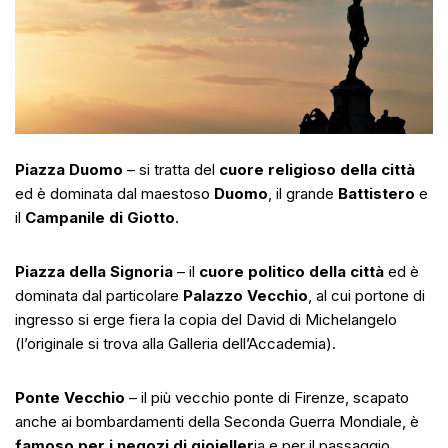
Piazza Duomo
– si tratta del
cuore religioso della città
ed è dominata dal maestoso
Duomo
, il grande
Battistero
e
il
Campanile di Giotto
.
Piazza della Signoria
– il
cuore politico della città
ed è
dominata dal particolare
Palazzo Vecchio
, al cui portone di
ingresso si erge fiera la copia del David di Michelangelo
(l’originale si trova alla Galleria dell’Accademia).
Ponte Vecchio
– il più vecchio ponte di Firenze, scapato
anche ai bombardamenti della Seconda Guerra Mondiale, è
famoso per i negozi di gioieller
ia e per il passaggio