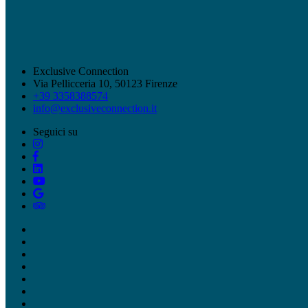
Exclusive Connection
Via Pellicceria 10, 50123 Firenze
+39 3358388574
info@exclusiveconnection.it
Seguici su