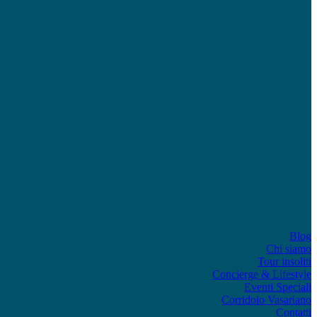
Blog
Chi siamo
Tour insoliti
Concierge & Lifestyle
Eventi Speciali
Corridoio Vasariano
Contatti